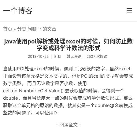
一个博客
首页
» 分类 闲聊 下的文章
首页
java使用poi解析或处理excel的时候，如何防止数
分类
字变成科学计数法的形式
2018-10-25
闲聊
暂无评论
2537 次阅读
闲聊
当使用POI处理excel的时候，遇到了比较长的数字，虽然excel
Linux
里面设置该单元格是文本类型的，但是POI的cell的类型就会变成
数字类型。 而且无论数字是否小数，使用
WordPress
cell.getNumbericCellValue() 去获取值的时候，会得到一个
编程
double，而且当长度大一点的时候会变成科学计数法形式。那么
获取这个单元格的原始的数据，就其实是一个double怎么转换成
活动分享
整数的问题了。可以使用D
软件分享
- 阅读全文 -
一些话