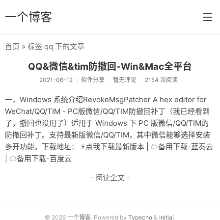
一个博客
首页
» 标签 qq 下的文章
首页
QQ&微信&tim防撤回-Win&Mac全平台
分类
2021-06-12
软件分享
暂无评论
2154 次阅读
闲聊
一，Windows 系统介绍RevokeMsgPatcher A hex editor for
WeChat/QQ/TIM - PC版微信/QQ/TIM防撤回补丁（我已经看到
Linux
了，撤回也没用了）适用于 Windows 下 PC 版微信/QQ/TIM的
WordPress
防撤回补丁。支持最新版微信/QQ/TIM，其中微信能够选择安装
多开功能。下载地址： ⚡️点我下载最新版本 | ☁备用下载-蓝奏云
编程
| ☁备用下载-百度云
活动分享
- 阅读全文 -
软件分享
一些话
© 2026
一个博客
. Powered by
Typecho
&
Initial
.