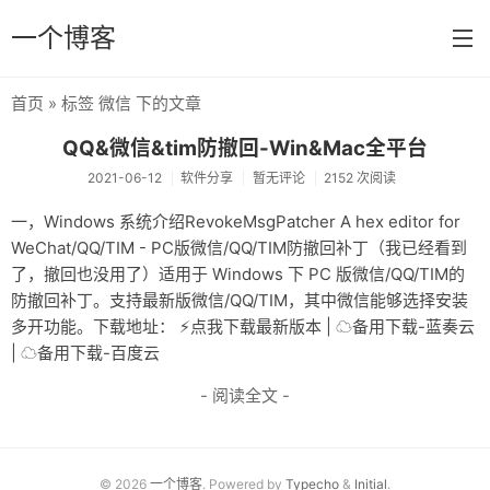
一个博客
首页
» 标签 微信 下的文章
首页
QQ&微信&tim防撤回-Win&Mac全平台
分类
2021-06-12
软件分享
暂无评论
2152 次阅读
闲聊
一，Windows 系统介绍RevokeMsgPatcher A hex editor for
WeChat/QQ/TIM - PC版微信/QQ/TIM防撤回补丁（我已经看到
Linux
了，撤回也没用了）适用于 Windows 下 PC 版微信/QQ/TIM的
WordPress
防撤回补丁。支持最新版微信/QQ/TIM，其中微信能够选择安装
多开功能。下载地址： ⚡️点我下载最新版本 | ☁备用下载-蓝奏云
编程
| ☁备用下载-百度云
活动分享
- 阅读全文 -
软件分享
一些话
© 2026
一个博客
. Powered by
Typecho
&
Initial
.