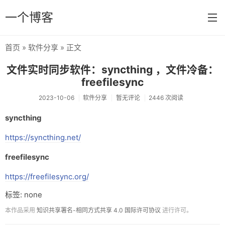
一个博客
首页
»
软件分享
» 正文
首页
文件实时同步软件：syncthing ，文件冷备：
分类
freefilesync
闲聊
2023-10-06
软件分享
暂无评论
2446 次阅读
syncthing
Linux
https://syncthing.net/
WordPress
freefilesync
编程
https://freefilesync.org/
活动分享
标签: none
软件分享
本作品采用
知识共享署名-相同方式共享 4.0 国际许可协议
进行许可。
一些话